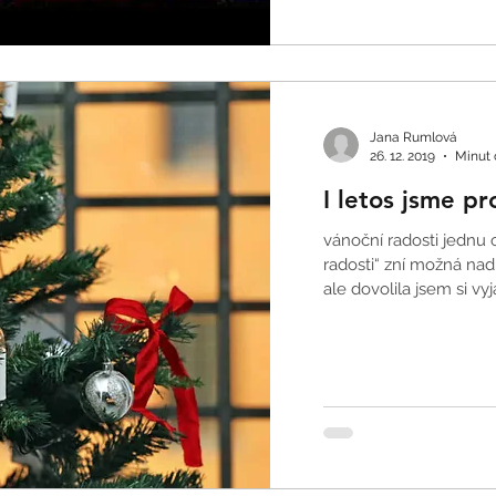
Jana Rumlová
26. 12. 2019
Minut č
I letos jsme pr
vánoční radosti jednu 
radosti“ zní možná n
ale dovolila jsem si vyjád