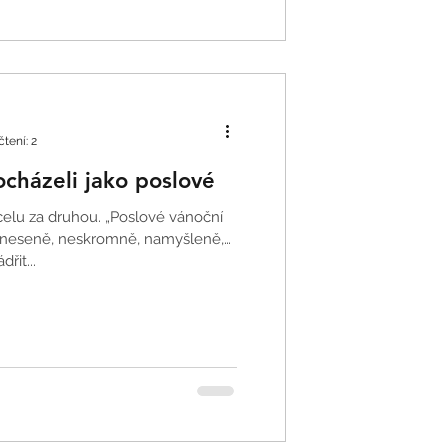
tení: 2
ocházeli jako poslové
celu za druhou. „Poslové vánoční
adneseně, neskromně, namyšleně,
řit...