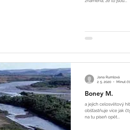
znamená, že to jsou...
Jana Rumlová
2. 5. 2020
Minut čt
Boney M.
a jejich celosvětový hi
obšťastňuje více jak čt
na tu píseň opět...