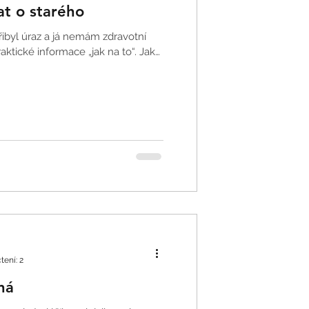
t o starého
 Přibyl úraz a já nemám zdravotní
raktické informace „jak na to“. Jak
tení: 2
ná