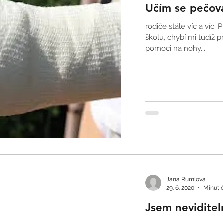
Učím se pečova
rodiče stále víc a víc.
školu, chybí mi tudíž p
pomoci na nohy...
Jana Rumlová
29. 6. 2020
Minut č
Jsem neviditel