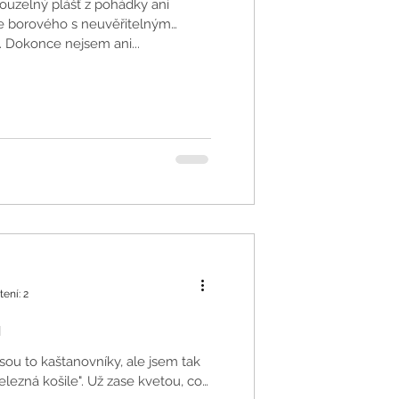
uzelný plášť z pohádky ani
e borového s neuvěřitelným
 Dokonce nejsem ani...
tení: 2
u
jsou to kaštanovníky, ale jsem tak
železná košile". Už zase kvetou, což