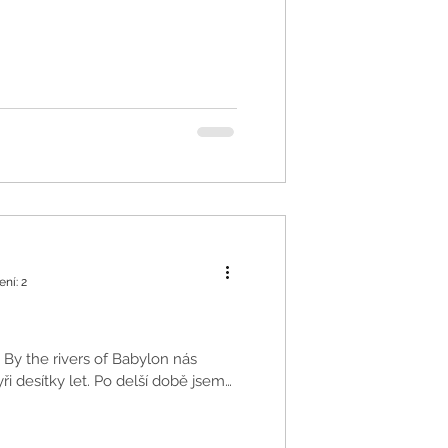
ení: 2
t By the rivers of Babylon nás
yři desítky let. Po delší době jsem