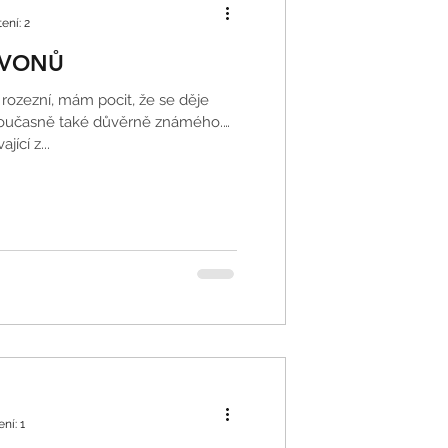
ení: 2
ZVONŮ
 rozezní, mám pocit, že se děje
oučasně také důvěrně známého.
ící z...
ní: 1