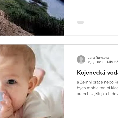
Jana Rumlová
25. 3. 2020
Minut č
Kojenecká vod
a Zemní práce nebo Řízené a neřízené protlaky … Zřejmě
bych mohla ten příkla
autech zajišťujících dov