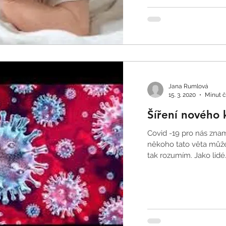
Jana Rumlová
15. 3. 2020
Minut čt
Šíření nového
Covid -19 pro nás znamená šanci. Zní to jako paradox a
někoho tato věta může
tak rozumím. Jako lidé.