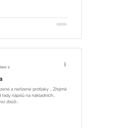
tení: 2
a
d řady nápisů na nákladních
oz zboží...