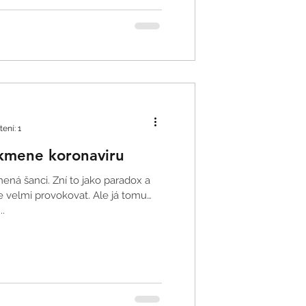
ení: 1
 kmene koronaviru
 velmi provokovat. Ale já tomu
..