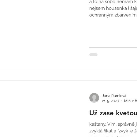
a to na sobě nemám ko
nejsem housenka lišaj
ochranným zbarvením.
Jana Rumlová
21. 5. 2020
Minut č
Už zase kveto
kaštany. Vím, správně 
zvyklá říkat a "zvyk je 