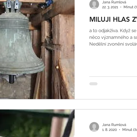
Jana Rumlová
22. 3. 2021
Minut čt
MILUJI HLAS 
a to odjakživa. Když se
něco významného a s
Nedělní zvonění svolávaj
Jana Rumlová
1. 8. 2020
Minut čte